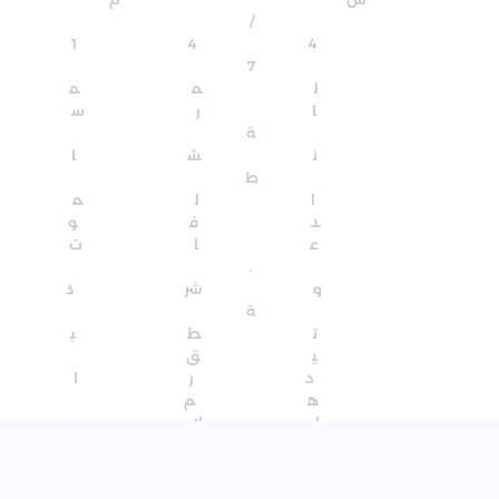
/ 
144
7 
لمم
ارس
ة 
نشا
ط 
الم
دفو
عات
. 
وشرك
ة 
تطب
يق 
درا
هم 
للاس
تثم
ار 
هي 