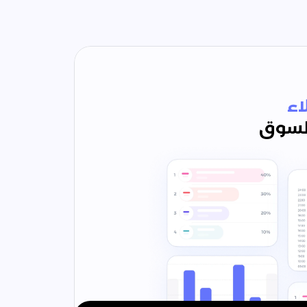
اء
لسوق