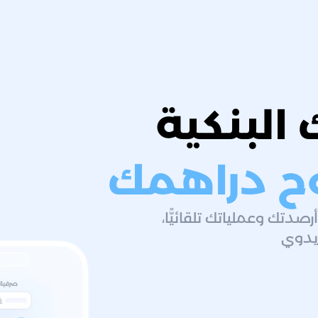
 البنكية
وح دراهمك
صدتك وعملياتك تلقائيًّا،
 يدوي