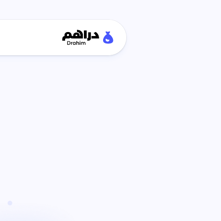
تابع
صرفك