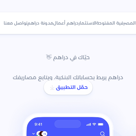
المصرفية المفتوحة
الاستثمار
دراهم أعمال
مدونة دراهم
تواصل معنا
حيّاك في دراهم 👋
،
وحساباتك
في
مك
دراهم يربط بحساباتك البنكية، ويتابع مصاريفك
حمّل التطبيق